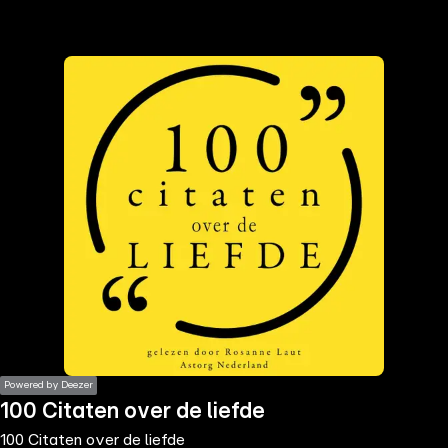
the
h page
 main
nt
the
ibility
ment
Powered by Deezer
100 Citaten over de liefde
100 Citaten over de liefde