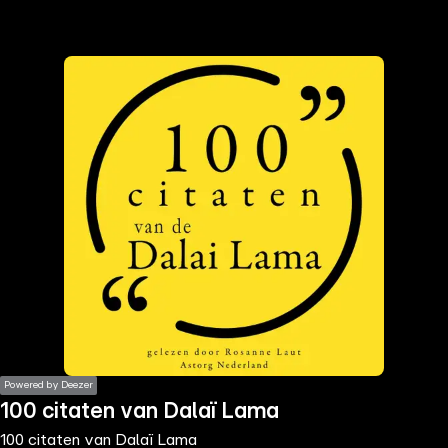
the
h page
 main
nt
the
ibility
ment
Powered by Deezer
100 citaten van Dalaï Lama
100 citaten van Dalaï Lama