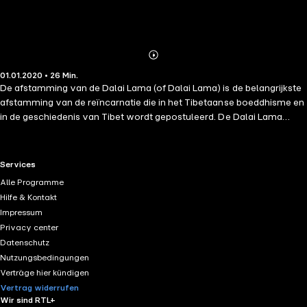
Abonnieren
Mehr
01.01.2020 • 26 Min.
Details
De afstamming van de Dalai Lama (of Dalai Lama) is de belangrijkste
afstamming van de reïncarnatie die in het Tibetaanse boeddhisme en
in de geschiedenis van Tibet wordt gepostuleerd. De Dalai Lama
oefende, naast zijn spirituele autoriteit, de wereldlijke macht uit aan
het hoofd van de Tibetaanse regering. Deze 100 citaten zijn bedoeld
om toegang te geven tot zijn monumentale werk door middel van
RTL+ useful links.
Services
een selectie van zijn meest opmerkelijke gedachten, in een formaat
Alle Programme
dat voor iedereen toegankelijk is. Een citaat is meer dan een uittreksel
Hilfe & Kontakt
van een uitspraak, het kan een slag van de geest zijn, een
Impressum
samenvatting van een complexe gedachte, een stelregel, een
Privacy center
opening naar diepere reflectie.
Datenschutz
Nutzungsbedingungen
Verträge hier kündigen
Vertrag widerrufen
Wir sind RTL+