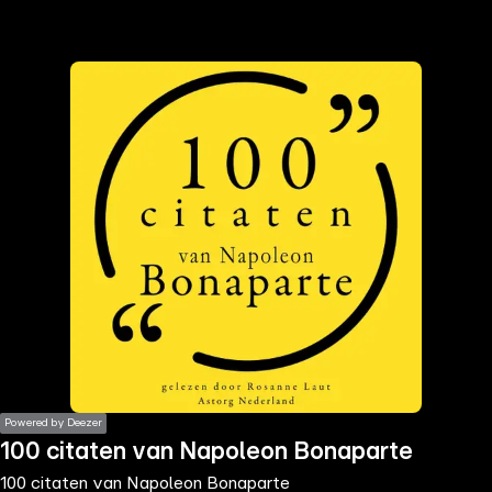
the
h page
 main
nt
the
ibility
ment
Powered by Deezer
100 citaten van Napoleon Bonaparte
100 citaten van Napoleon Bonaparte