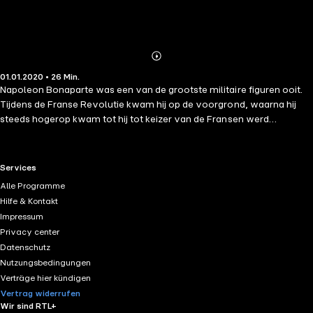
Abonnieren
Mehr
01.01.2020 • 26 Min.
Details
Napoleon Bonaparte was een van de grootste militaire figuren ooit.
Tijdens de Franse Revolutie kwam hij op de voorgrond, waarna hij
steeds hogerop kwam tot hij tot keizer van de Fransen werd
gekroond. Daarna ging hij verder om de controle te krijgen over het
hele Europese vasteland, voor de uiteindelijke nederlaag van 1815.
Vandaag de dag worden zijn campagnes in elke militaire school
RTL+ useful links.
Services
bestudeerd, zijn liberale politiek heeft wereldwijd een sterke erfenis
Alle Programme
gehad en hij blijft een van de meest gevierde en controversiële
Hilfe & Kontakt
politieke figuren in de westerse geschiedenis. Napoleons stijl is
Impressum
duidelijk, beknopt, soms gepassioneerd, altijd groots; wij hebben voor
Privacy center
u 100 van zijn beste citaten geselecteerd, zodat u kennis kunt maken
Datenschutz
met deze intense figuur en een beter begrip kunt krijgen van de
Nutzungsbedingungen
geschiedenis van de wereld die hij mede vorm heeft gegeven.
Verträge hier kündigen
Vertrag widerrufen
Wir sind RTL+