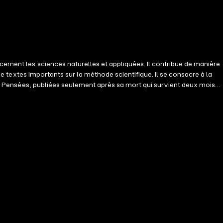
ernent les sciences naturelles et appliquées. Il contribue de manière
de textes importants sur la méthode scientifique. Il se consacre à la
les Pensées, publiées seulement après sa mort qui survient deux mois
ar une sélection de ses pensées les plus marquantes, dans un format
pensée complexe, une maxime, une ouverture sur une réflexion plus