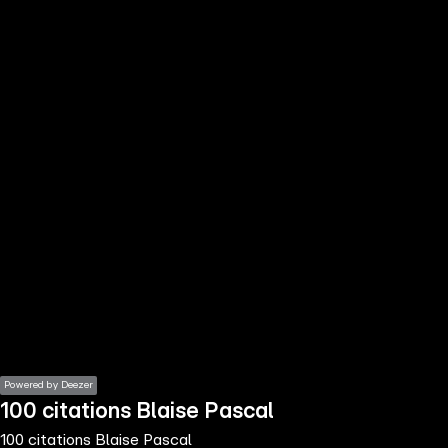
the
h page
 main
nt
the
ibility
ment
Powered by Deezer
100 citations Blaise Pascal
100 citations Blaise Pascal