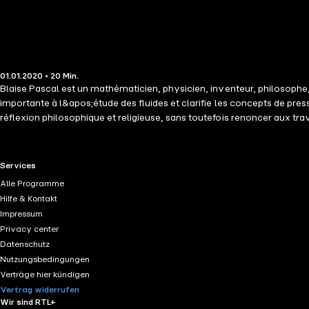
01.01.2020 • 20 Min.
Blaise Pascal est un mathématicien, physicien, inventeur, philosophe,
importante à l&apos;étude des fluides et clarifie les concepts de pressi
réflexion philosophique et religieuse, sans toutefois renoncer aux tra
après son 39e anniversaire, alors qu&apos;il a été longtemps malade
accessible à tous. Une citation est plus qu&apos;un extrait d&apos;u
profonde.
RTL+ useful links.
Services
Alle Programme
Hilfe & Kontakt
Impressum
Privacy center
Datenschutz
Nutzungsbedingungen
Verträge hier kündigen
Vertrag widerrufen
Wir sind RTL+