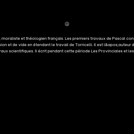
Abonnieren
Mehr
Details
 moraliste et théologien français. Les premiers travaux de Pascal conc
on et de vide en étendant le travail de Torricelli. Il est l&apos;auteur 
vaux scientifiques. Il écrit pendant cette période Les Provinciales et 
. Ces 100 citations visent à donner accès à son œuvre monumentale p
n propos, ce peut être un trait d&apos;esprit, un résumé d&apos;une 