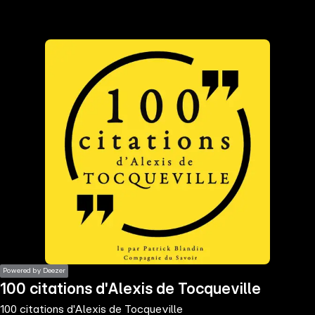
the
h page
 main
nt
the
ibility
ment
Powered by Deezer
100 citations d'Alexis de Tocqueville
100 citations d'Alexis de Tocqueville