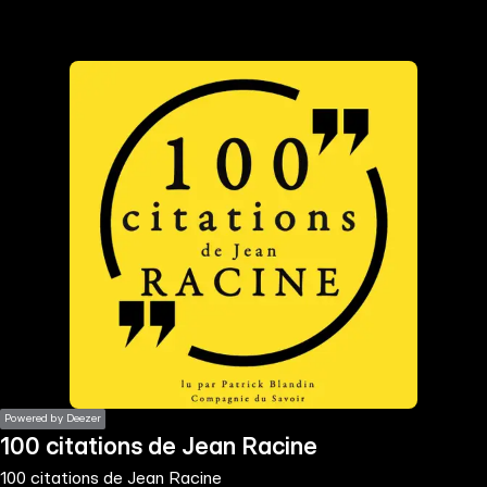
the
h page
 main
nt
the
ibility
ment
Powered by Deezer
100 citations de Jean Racine
100 citations de Jean Racine