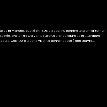
tte de la Manche, publié en 1605 et reconnu comme le premier roman
ée, ont fait de Cervantes la plus grande figure de la littérature
lectes. Ces 100 citations visent à donner accès à son œuvre
rait d&apos;un propos, ce peut être un trait d&apos;esprit, un résumé