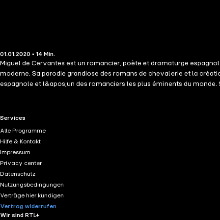
01.01.2020 • 14 Min.
Miguel de Cervantes est un romancier, poète et dramaturge espagnol
moderne. Sa parodie grandiose des romans de chevalerie et la créatio
espagnole et l&apos;un des romanciers les plus éminents du monde. S
monumentale par une sélection de ses pensées les plus marquantes, da
d&apos;une pensée complexe, une maxime, une ouverture sur une réf
RTL+ useful links.
Services
Alle Programme
Hilfe & Kontakt
Impressum
Privacy center
Datenschutz
Nutzungsbedingungen
Verträge hier kündigen
Vertrag widerrufen
Wir sind RTL+