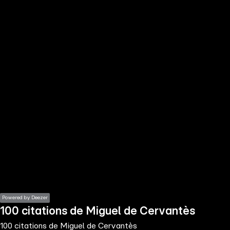
the
h page
 main
nt
the
ibility
ment
Powered by Deezer
100 citations de Miguel de Cervantès
100 citations de Miguel de Cervantès