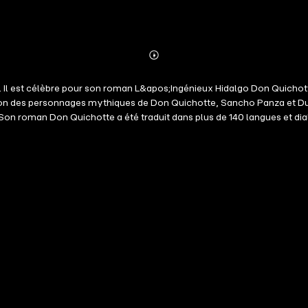
Abonnieren
Mehr
Details
. Il est célèbre pour son roman L&apos;Ingénieux Hidalgo Don Quicho
n des personnages mythiques de Don Quichotte, Sancho Panza et Dulcin
on roman Don Quichotte a été traduit dans plus de 140 langues et dia
ns un format accessible à tous. Une citation est plus qu&apos;un ext
lexion plus profonde.