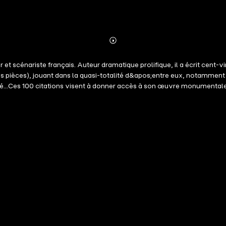
Abonnieren
Mehr
Details
 et scénariste français. Auteur dramatique prolifique, il a écrit cent
 ses pièces), jouant dans la quasi-totalité d&apos;entre eux, notammen
conté...Ces 100 citations visent à donner accès à son œuvre monumenta
d&apos;un propos, ce peut être un trait d&apos;esprit, un résumé d&a