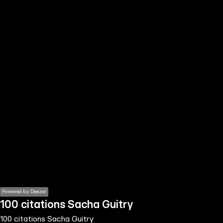
the
h page
 main
nt
the
ibility
ment
Powered by Deezer
100 citations Sacha Guitry
100 citations Sacha Guitry