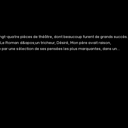
-vingt-quatre pièces de théâtre, dont beaucoup furent de grands succès.
t Le Roman d&apos;un tricheur, Désiré, Mon père avait raison,
le par une sélection de ses pensées les plus marquantes, dans un
pos;une pensée complexe, une maxime, une ouverture sur une réflexion