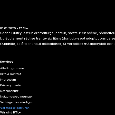
01.01.2020 • 17 Min.
Sacha Guitry, est un dramaturge, acteur, metteur en scène, réalisateur
Il a également réalisé trente-six films (dont dix-sept adaptations de
Quadrille, Ils étaient neuf célibataires, Si Versailles m&apos;était 
format accessible à tous. Une citation est plus qu&apos;un extrait 
plus profonde.
RTL+ useful links.
Services
Alle Programme
Hilfe & Kontakt
Impressum
Privacy center
Datenschutz
Nutzungsbedingungen
Verträge hier kündigen
Vertrag widerrufen
Wir sind RTL+