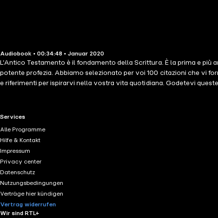
Audiobook • 00:34:48 • Januar 2020
L'Antico Testamento è il fondamento della Scrittura. È la prima e più ant
potente profezia. Abbiamo selezionato per voi 100 citazioni che vi fo
e riferimenti per ispirarvi nella vostra vita quotidiana. Godetevi queste
RTL+ useful links.
Services
Alle Programme
Hilfe & Kontakt
Impressum
Privacy center
Datenschutz
Nutzungsbedingungen
Verträge hier kündigen
Vertrag widerrufen
Wir sind RTL+