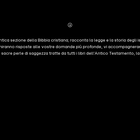
Abonnieren
Mehr
Details
ica sezione della Bibbia cristiana; racconta la legge e la storia degli i
rniranno risposte alle vostre domande più profonde, vi accompagneranno
 sacre perle di saggezza tratte da tutti i libri dell'Antico Testamento, l