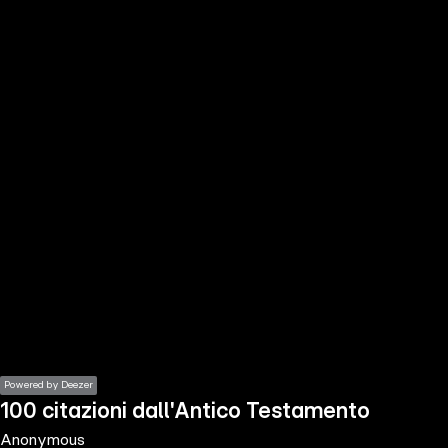
the
h page
 main
nt
the
ibility
ment
Powered by Deezer
100 citazioni dall'Antico Testamento
Anonymous