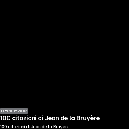
the
h page
 main
nt
the
ibility
ment
Powered by Deezer
100 citazioni di Jean de la Bruyère
100 citazioni di Jean de la Bruyère