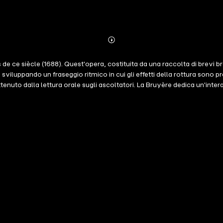
Abonnieren
Mehr
Details
ce siècle (1688). Quest'opera, costituita da una raccolta di brevi bran
o, sviluppando un fraseggio ritmico in cui gli effetti della rottura sono
ottenuto dalla lettura orale sugli ascoltatori. La Bruyère dedica un'inter
: da Marivaux a Proust e André Gide a Balzac. Queste 100 citazioni mir
 tutti. Una citazione è più di un estratto di un'affermazione, può esse