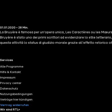
01.01.2020 • 28 Min.
La Bruyère è famosa per un'opera unica, Les Caractères ou les Mœurs de 
Bruyère è stato uno dei primi scrittori ad evidenziare lo stile letterari
questa attività lo status di giudizio morale grazie all'effetto retorico 
scrittori hanno seguito il percorso stilistico tracciato da La Bruyère
selezione dei suoi pensieri più suggestivi, in un formato accessibile a
un'apertura a una riflessione più profonda.
RTL+ useful links.
Services
Alle Programme
Hilfe & Kontakt
Impressum
Privacy center
Datenschutz
Nutzungsbedingungen
Verträge hier kündigen
Vertrag widerrufen
Wir sind RTL+