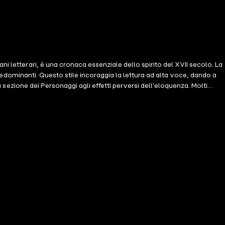
i letterari, è una cronaca essenziale dello spirito del XVII secolo. La
 predominanti. Questo stile incoraggia la lettura ad alta voce, dando a
a sezione dei Personaggi agli effetti perversi dell'eloquenza. Molti
ano a fornire l'accesso alla sua opera monumentale attraverso una
re un colpo di mente, una sintesi di un pensiero complesso, una massima,