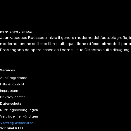
01.01.2020 • 28 Min.
Jean-Jacques Rousseau iniziò il genere moderno dell'autobiografia, inf
moderno, anche se il suo libro sulla questione offese talmente il parl
Provengono da opere essenziali come il suo Discorso sulla disuguaglian
sviluppo del romanticismo nella narrativa; o le Confessioni, una delle
RTL+ useful links.
Services
Alle Programme
Hilfe & Kontakt
Impressum
Privacy center
Datenschutz
Nutzungsbedingungen
Verträge hier kündigen
Vertrag widerrufen
Wir sind RTL+