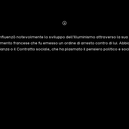
Abonnieren
Mehr
Details
luenzò notevolmente lo sviluppo dell'Illuminismo attraverso la sua fil
amento francese che fu emesso un ordine di arresto contro di lui. Abbia
za o il Contratto sociale, che ha plasmato il pensiero politico e soci
 opere autobiografiche più audaci e oneste mai scritte.