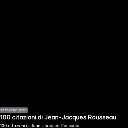
the
h page
 main
nt
the
ibility
ment
Powered by Deezer
100 citazioni di Jean-Jacques Rousseau
100 citazioni di Jean-Jacques Rousseau