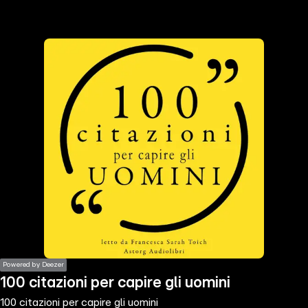
the
h page
 main
nt
the
ibility
ment
Powered by Deezer
100 citazioni per capire gli uomini
100 citazioni per capire gli uomini