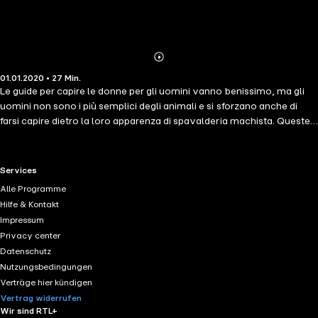
Abonnieren
Mehr
01.01.2020 • 27 Min.
Details
Le guide per capire le donne per gli uomini vanno benissimo, ma gli
uomini non sono i più semplici degli animali e si sforzano anche di
farsi capire dietro la loro apparenza di spavalderia machista. Queste
100 citazioni, spesso umoristiche, sempre suggestive, mirano a
sciogliere il mascherone maschile, aiutano a capire finalmente
questo enigmatico gruppetto, e cospargono di arguzia la
RTL+ useful links.
Services
conversazione una volta deciso cosa si vorrebbe fare di loro.
Alle Programme
Hilfe & Kontakt
Impressum
Privacy center
Datenschutz
Nutzungsbedingungen
Verträge hier kündigen
Vertrag widerrufen
Wir sind RTL+