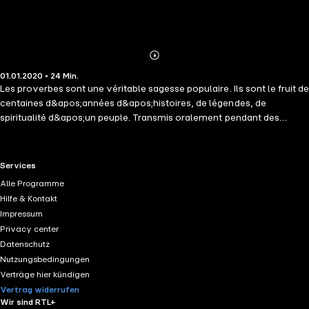
Abonnieren
Mehr
01.01.2020 • 24 Min.
Details
Les proverbes sont une véritable sagesse populaire. Ils sont le fruit de
centaines d&apos;années d&apos;histoires, de légendes, de
spiritualité d&apos;un peuple. Transmis oralement pendant des
siècles, leur vérité et leur simplicité nous parlent immédiatement.
Ces proverbes visent à donner accès à un peuple, une culture
populaire, dans un format accessible à tous. Un proverbe est plus
RTL+ useful links.
Services
qu&apos;une phrase anodine, ce peut être un trait d&apos;esprit, un
Alle Programme
résumé d&apos;une pensée complexe, une maxime, une ouverture
Hilfe & Kontakt
sur une réflexion plus profonde.
Impressum
Privacy center
Datenschutz
Nutzungsbedingungen
Verträge hier kündigen
Vertrag widerrufen
Wir sind RTL+