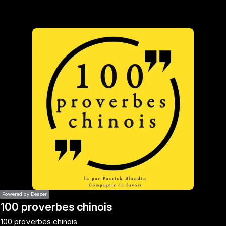
the
h page
 main
nt
the
ibility
ment
Powered by Deezer
100 proverbes chinois
100 proverbes chinois