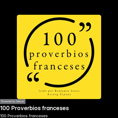
the
h page
 main
nt
the
ibility
ment
Powered by Deezer
100 Proverbios franceses
100 Proverbios franceses