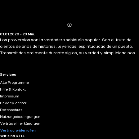
Abonnieren
Mehr
01.01.2020 • 23 Min.
Details
Los proverbios son la verdadera sabiduría popular. Son el fruto de
cientos de años de historias, leyendas, espiritualidad de un pueblo.
Transmitidas oralmente durante siglos, su verdad y simplicidad nos
hablan inmediatamente. Estos proverbios tienen como objetivo dar
acceso a un pueblo, a una cultura popular, en un formato accesible
para todos. Un proverbio es más que una frase anodina, puede ser un
RTL+ useful links.
Services
golpe de la mente, un resumen de un pensamiento complejo, una
Alle Programme
máxima, una apertura a una reflexión más profunda.
Hilfe & Kontakt
Impressum
Privacy center
Datenschutz
Nutzungsbedingungen
Verträge hier kündigen
Vertrag widerrufen
Wir sind RTL+