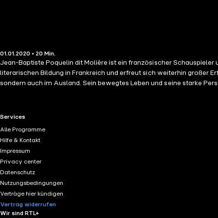
01.01.2020 • 20 Min.
Jean-Baptiste Poquelin dit Molière ist ein französischer Schauspieler
literarischen Bildung in Frankreich und erfreut sich weiterhin großer
sondern auch im Ausland. Sein bewegtes Leben und seine starke Persön
einnimmt, wird Französisch gemeinhin als "die Sprache Molières" bez
durch eine Auswahl seiner markantesten Gedanken in einem für alle zu
Zusammenfassung eines komplexen Gedankens, eine Maxime, eine Öffn
RTL+ useful links.
Services
Alle Programme
Hilfe & Kontakt
Impressum
Privacy center
Datenschutz
Nutzungsbedingungen
Verträge hier kündigen
Vertrag widerrufen
Wir sind RTL+