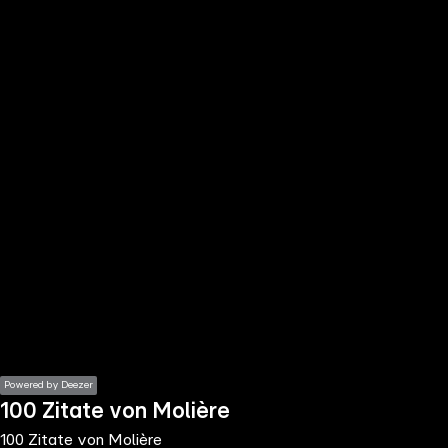
the
h page
 main
nt
the
ibility
ment
Powered by Deezer
100 Zitate von Molière
100 Zitate von Molière