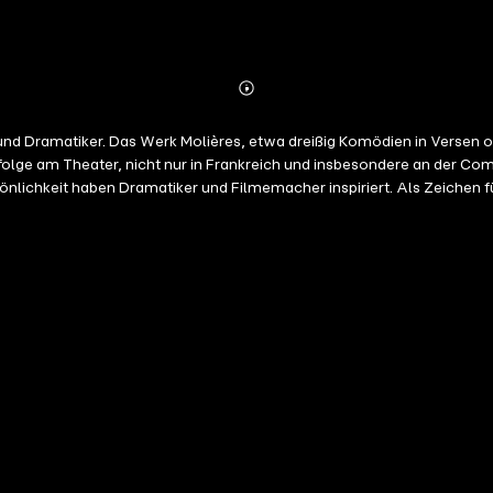
Abonnieren
Mehr
Details
 und Dramatiker. Das Werk Molières, etwa dreißig Komödien in Versen od
 Erfolge am Theater, nicht nur in Frankreich und insbesondere an der C
lichkeit haben Dramatiker und Filmemacher inspiriert. Als Zeichen fü
eichnet, so wie Englisch "die Sprache Shakespeares" ist. Diese 100 
gänglichen Format zu ermöglichen. Ein Zitat ist mehr als ein Auszug a
ung zu einer tieferen Reflexion.