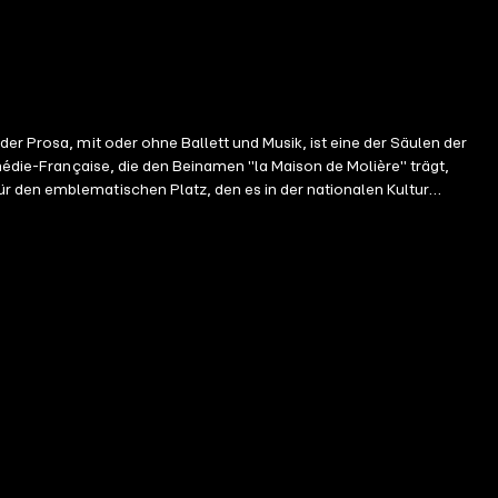
er Prosa, mit oder ohne Ballett und Musik, ist eine der Säulen der
omédie-Française, die den Beinamen "la Maison de Molière" trägt,
r den emblematischen Platz, den es in der nationalen Kultur
Zitate zielen darauf ab, den Zugang zu seinem monumentalen Werk
us einer Rede, es kann ein Gedankenstrich sein, eine