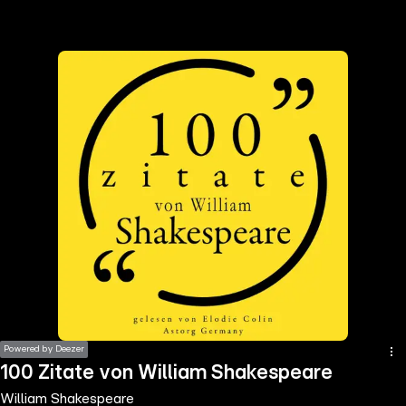
the
h page
 main
nt
the
ibility
ment
Powered by Deezer
100 Zitate von William Shakespeare
William Shakespeare