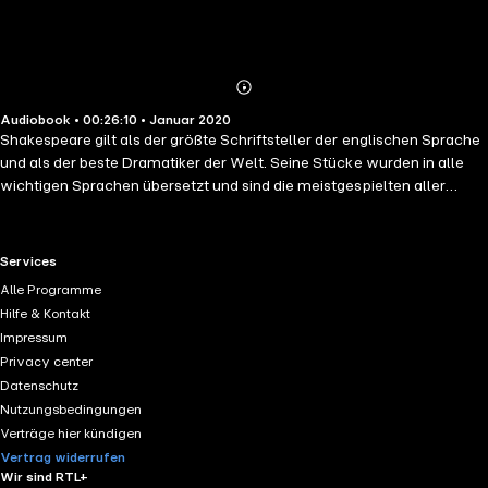
Abonnieren
Mehr
Audiobook • 00:26:10 • Januar 2020
Details
Shakespeare gilt als der größte Schriftsteller der englischen Sprache
und als der beste Dramatiker der Welt. Seine Stücke wurden in alle
wichtigen Sprachen übersetzt und sind die meistgespielten aller
Zeiten. Sein Werk enthält verblüffend moderne Einsichten,
geistreiche Witze und aufsteigende Leidenschaft; es ist eine
unerschöpfliche Quelle des Erstaunens und der Inspiration. Wir haben
RTL+ useful links.
Services
für Sie die besten Zitate ausgewählt, die je von einer der größten
Alle Programme
literarischen Persönlichkeiten geschrieben wurden, die je auf Erden
Hilfe & Kontakt
gewandelt sind, von Hamlet bis Macbeth, von Romeo und Julia bis
Impressum
zum Sturm und von jedem anderen Stück, das es gibt: Othello, König
Privacy center
Lear, und die historischen Dramen, Heinrich IV, Heinrich V, Heinrich VI,
Datenschutz
Julius Cäsar, Heinrich VIII, König Lear. Genießen Sie die Kraft und
Nutzungsbedingungen
Leidenschaft dieser Fondation von Literatur und Kultur; lernen Sie den
Verträge hier kündigen
Barden näher kennen, während Sie Denkanstöße und angenehme
Vertrag widerrufen
Referenzen erhalten.
Wir sind RTL+