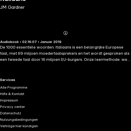
JM Gardner
Abonnieren
Mehr
Audiobook • 02:16:07 • Januar 2019
Details
De 1000 essentiële woorden. Italiaans is een belangrijke Europese
taal, met 69 miljoen moedertaalsprekers en het wordt gesproken als
een tweede taal door 16 miljoen EU-burgers. Onze leermethode: we
hebben honderden sleutelzinnen en -woorden geselecteerd. Al
tientallen jaren is herhaling op gebleken een effectieve leermethode
te zijn. Het uiteindelijke doel is om een voldoende niveau in een taal te
RTL+ useful links.
Services
bereiken om eenvoudige gesprekken te hebben, eenvoudige
Alle Programme
uitwisselingen te begrijpen, te overleven in situaties van het dagelijks
Hilfe & Kontakt
leven.
Impressum
Privacy center
Datenschutz
Nutzungsbedingungen
Verträge hier kündigen