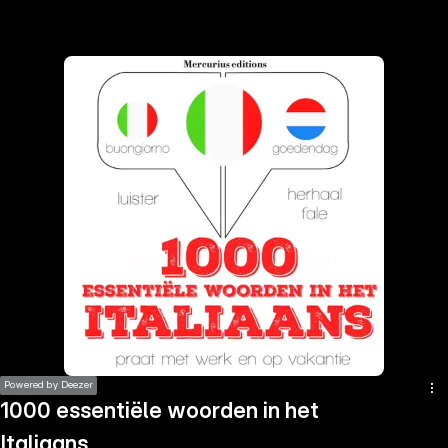
the
h page
 main
nt
the
ibility
ment
Powered by Deezer
1000 essentiële woorden in het
Italiaans