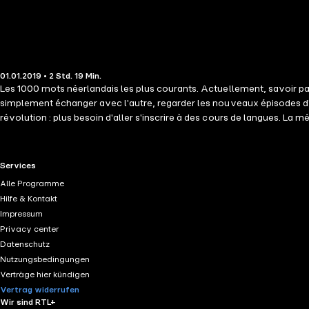
01.01.2019 • 2 Std. 19 Min.
Les 1000 mots néerlandais les plus courants. Actuellement, savoir par
simplement échanger avec l'autre, regarder les nouveaux épisodes d'u
révolution : plus besoin d'aller s'inscrire à des cours de langues. L
Vous les écoutez, vous les répétez, et vous parlez. Nous misons sur la 
décennies que la répétition espacée est prouvée comme étant une mét
en priorité les 20% des mots qui sont utilisés 80% du temps. L'objecti
RTL+ useful links.
Services
échanges simples, s'en sortir dans les situation de la vie quotidien
Alle Programme
s'ouvre à vous.
Hilfe & Kontakt
Impressum
Privacy center
Datenschutz
Nutzungsbedingungen
Verträge hier kündigen
Vertrag widerrufen
Wir sind RTL+