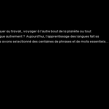
r au travail, voyager à l'autre bout de la planète ou tout
e autrement ? Aujourd'hui, l'apprentissage des langues fait sa
us avons selectionné des centaines de phrases et de mots essentiels.
 phrases essentielles, et une liste de vocabulaire. Cela fait des
 fréquence d'utilisation, et nous vous proposons de vous apprendre
pable de tenir des conversations simples, pouvoir comprendre les
de continuer et de commencer à explorer la nouvelle culture qui