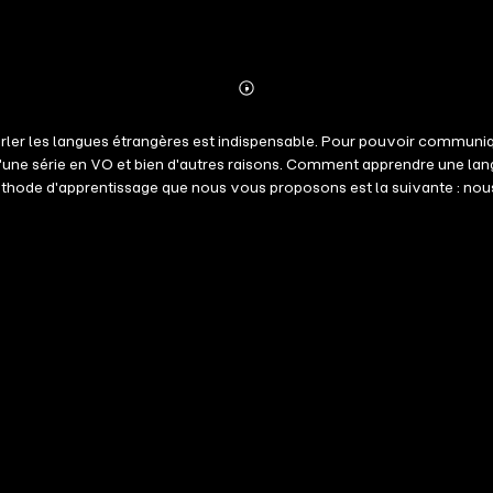
Abonnieren
Mehr
Details
ler les langues étrangères est indispensable. Pour pouvoir communique
ne série en VO et bien d'autres raisons. Comment apprendre une langu
a méthode d'apprentissage que nous vous proposons est la suivante : no
prononciation, la répétition orale, l'écoute, conjugués à des mots, des
hode d'apprentissage efficace. Nous avons choisi le vocabulaire par
f final est d'obtenir un niveau suffisant dans une langue pour être ca
ne, une étape qui sera suffisamment motivante pour vous donner envie 