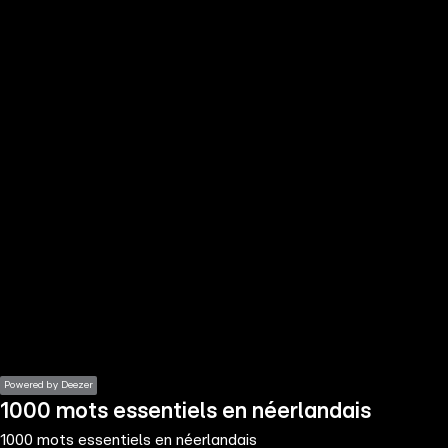
the
h page
 main
nt
the
ibility
ment
Powered by Deezer
1000 mots essentiels en néerlandais
1000 mots essentiels en néerlandais