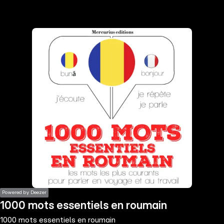
the
h page
 main
nt
the
ibility
ment
Powered by Deezer
1000 mots essentiels en roumain
1000 mots essentiels en roumain