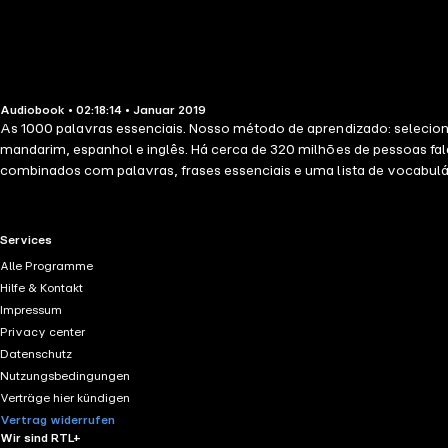
Audiobook • 02:18:14 • Januar 2019
As 1000 palavras essenciais. Nosso método de aprendizado: selecionam
mandarim, espanhol e inglês. Há cerca de 320 milhões de pessoas fa
combinados com palavras, frases essenciais e uma lista de vocabulá
suficiente em um idioma para poder manter conversas simples, para e
RTL+ useful links.
Services
Alle Programme
Hilfe & Kontakt
Impressum
Privacy center
Datenschutz
Nutzungsbedingungen
Verträge hier kündigen
Vertrag widerrufen
Wir sind RTL+