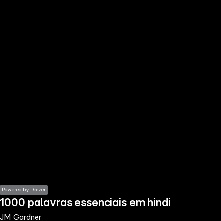
the
h page
 main
nt
the
ibility
ment
Powered by Deezer
1000 palavras essenciais em hindi
JM Gardner