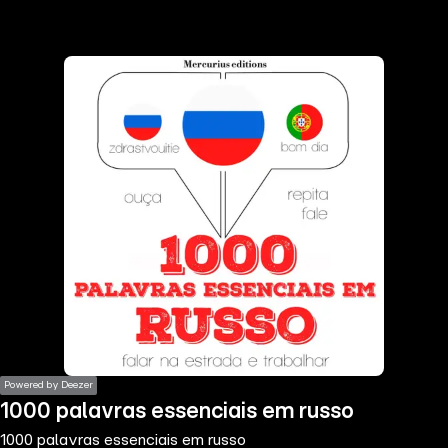
the
h page
 main
nt
the
ibility
ment
Powered by Deezer
1000 palavras essenciais em russo
1000 palavras essenciais em russo