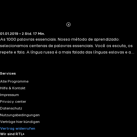
Abonnieren
Mehr
01.01.2019 • 2 Std. 17 Min.
Details
As 1000 palavras essenciais. Nosso método de aprendizado:
selecionamos centenas de palavras essenciais. Você os escuta, os
repete e fala. A língua russa é a mais falada das línguas eslavas e a
maior língua nativa da Europa, com 144 milhões de falantes na
Rússia, Ucrânia e Bielorrússia. Contamos com pronúncia, ensaio oral,
escuta, combinados com palavras, frases essenciais e uma lista de
RTL+ useful links.
Services
vocabulário. Durante décadas, a repetição espaçada provou ser um
Alle Programme
método de aprendizagem eficaz. O objetivo final é conseguir um
Hilfe & Kontakt
nível suficiente em um idioma para poder manter conversas simples,
Impressum
para entender trocas simples, para sobreviver em situações da vida
Privacy center
cotidiana.
Datenschutz
Nutzungsbedingungen
Verträge hier kündigen
Vertrag widerrufen
Wir sind RTL+