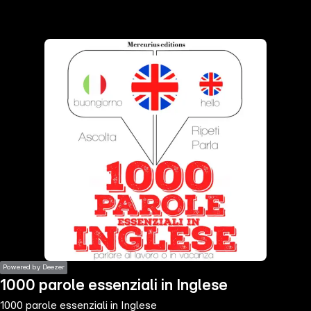
the
h page
 main
nt
the
ibility
ment
Powered by Deezer
1000 parole essenziali in Inglese
1000 parole essenziali in Inglese