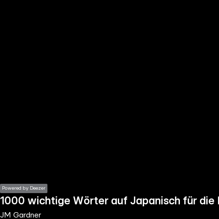
the
h page
 main
nt
the
ibility
ment
Powered by Deezer
1000 wichtige Wörter auf Japanisch für die 
JM Gardner