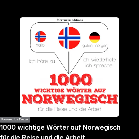
the
h page
 main
nt
the
ibility
ment
Powered by Deezer
1000 wichtige Wörter auf Norwegisch
für die Reise und die Arbeit