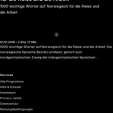
1000 wichtige Wörter auf Norwegisch für die Reise und
die Arbeit
Abonnieren
Mehr
01.01.2019 • 2 Std. 17 Min.
Details
1000 wichtige Wörter auf Norwegisch für die Reise und die Arbeit. Die
norwegische Sprache (Norsk) umfasst, gehört zum
nordgermanischen Zweig der indogermanischen Sprachen.
Norwegisch wird von etwa fünf Millionen Norwegern als
Muttersprache gesprochen. Du hörst konzentriert zu , du wiederholst,
und du sprichst .Was für uns wichtig ist sind Aussprache, Wiederholen
RTL+ useful links.
Services
des Gehörten, aufmerksames Zuhören, im Zusammenhang mit
Alle Programme
Worten, wichtigen Sätzen und einer Vokabelliste. Seit Jahrzehnten
Hilfe & Kontakt
hat sich die Wiederholung in Abständen als eine effektive
Impressum
Lernmethode erwiesen. Wir haben das Vokabular nach
Privacy center
Nutzungshäufigkeit ausgewählt, und wir schlagen vor, Ihnen die 20%
Datenschutz
der Wörter beizubringen, die in 80% der Fälle verwendet werden. Das
Nutzungsbedingungen
endgültige Ziel ist es, ein ausreichendes Niveau in einer Sprache zu