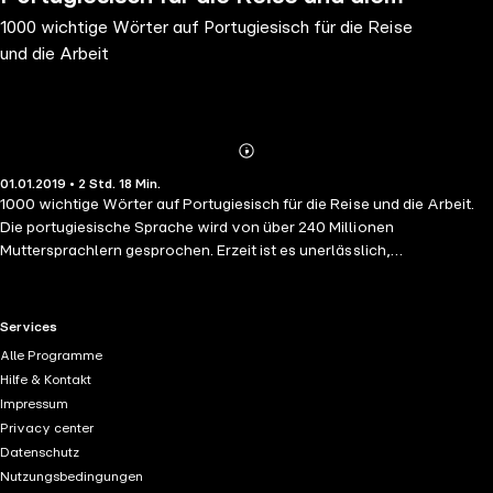
1000 wichtige Wörter auf Portugiesisch für die Reise
Arbeit
und die Arbeit
Abonnieren
Mehr
01.01.2019 • 2 Std. 18 Min.
Details
1000 wichtige Wörter auf Portugiesisch für die Reise und die Arbeit.
Die portugiesische Sprache wird von über 240 Millionen
Muttersprachlern gesprochen. Erzeit ist es unerlässlich,
Fremdsprachen zu sprechen. Wie lernt man eine Sprache anders ?
Revolution im Sprachenlernen heute: Sie müssen nicht mehr in den
Sprachunterricht gehen. Du hörst konzentriert zu , du wiederholst,
RTL+ useful links.
Services
und du sprichst .Was für uns wichtig ist sind Aussprache, Wiederholen
Alle Programme
des Gehörten, aufmerksames Zuhören, im Zusammenhang mit
Hilfe & Kontakt
Worten, wichtigen Sätzen und einer Vokabelliste. Seit Jahrzehnten
Impressum
hat sich die Wiederholung in Abständen als eine effektive
Privacy center
Lernmethode erwiesen. Wir haben das Vokabular nach
Datenschutz
Nutzungshäufigkeit ausgewählt, und wir schlagen vor, Ihnen die 20%
Nutzungsbedingungen
der Wörter beizubringen, die in 80% der Fälle verwendet werden. Das