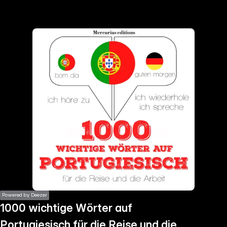
the
h page
 main
nt
the
ibility
ment
Powered by Deezer
1000 wichtige Wörter auf
Portugiesisch für die Reise und die