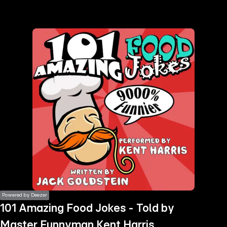
the
h page
 main
nt
the
ibility
ment
Powered by Deezer
101 Amazing Food Jokes - Told by
Master Funnyman Kent Harris