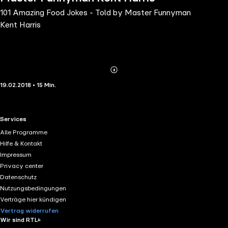
101 Amazing Food Jokes - Told by Master Funnyman
Kent Harris
Abonnieren
Mehr
19.02.2018 • 15 Min.
Details
RTL+ useful links.
Services
Alle Programme
Hilfe & Kontakt
Impressum
Privacy center
Datenschutz
Nutzungsbedingungen
Verträge hier kündigen
Vertrag widerrufen
Wir sind RTL+