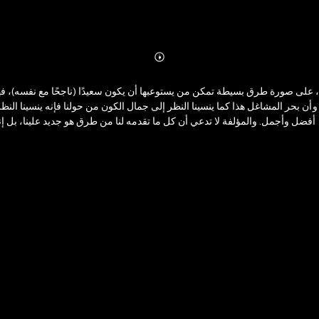
Abonnieren
Mehr
Details
تها، على صورة طرق بسيطة تمكن من يستوعبها أن يكون سعيدًا (ناجحًا مع نفسه)، ف
أن بحر المشاغل هذا كما ينسينا النظر إلى جمال الكون من حولنا فإنه ينسينا الن
يومه أفضل وأجمل. والمؤلفة لا تدعي أن كل ما تقدمه لنا من طرق هو جديد علينا، بل 
الطرق لا يعدو أن يكون تذكيرًا لنا بأشياء نعرفها، وأولها التذكير بجمال الكون، وبقيمة الإنسان الذي خلقه الله جميلاً، ورفع قدره فوق كل المخلوقات.