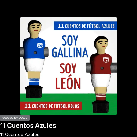
the
h page
 main
nt
the
ibility
ment
Powered by Deezer
11 Cuentos Azules
11 Cuentos Azules