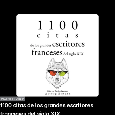
the
h page
 main
nt
the
ibility
ment
Powered by Deezer
1100 citas de los grandes escritores
franceses del siglo XIX