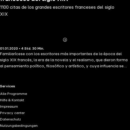
1100 citas de los grandes escritores franceses del siglo
XIX
Abonnieren
Mehr
01.01.2020 • 4 Std. 30 Min.
Details
Familiarícese con los escritores más importantes de la época del
siglo XIX francés, la era de la novela y el realismo, que dieron forma
al pensamiento político, filosófico y artístico, y cuya influencia se
puede sentir aún hoy en nuestra cultura. Profundice en sus obras y
pensamientos con una selección de las citas esenciales que
introducen sus ideas principales y delinean con claridad la estructura
RTL+ useful links.
Services
de su trabajo, a través de las propias palabras de Victor Hugo,
Alle Programme
Alexandre Dumas, Alfred de Musset, Lamartine, Edmond y Jules de
Hilfe & Kontakt
Goncourt, François de la Rochefoucauld, François René de
Impressum
CHateaubriand, Gustave Flaubert, Guy de Maupassant, Honoré de
Privacy center
Balzac, Stendhal.
Datenschutz
Nutzungsbedingungen