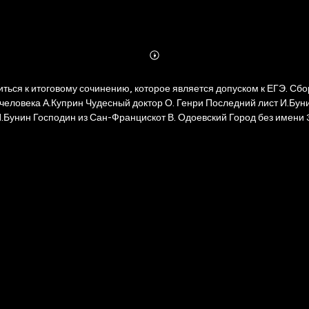
Abonnieren
Mehr
Details
ться к итоговому сочинению, которое является допуском к ЕГЭ. Сбо
от В. Одоевский Город без имени 3 Раздел 3 Природа и культура в жизни человека К. Паустовский .
ыми шишками Тэффи Мой первый Толстой А. Ахматова, Мужество