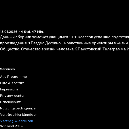
15.01.2026 • 4 Std. 47 Min.
Данный сборник поможет учащимся 10-11 классов успешно подготови
произведения: 1 Раздел Духовно--нравственные ориентиры в жизни человека А.Куприн Чудесный доктор О. Генри Последний лист И.Бунин Чистый понедельник М. Лермонтов Мцыри 2. Раздел Семья.
Общество. Отечество в жизни человека К.Паустовский Телеграмма И.Бунин Господин из Сан-Франциск
Заячьи лапки Д. Вересов.Легенда К. Паустовский. Карзина с елов
RTL+ useful links.
Services
Alle Programme
Hilfe & Kontakt
Impressum
Privacy center
Datenschutz
Nutzungsbedingungen
Verträge hier kündigen
Vertrag widerrufen
Wir sind RTL+