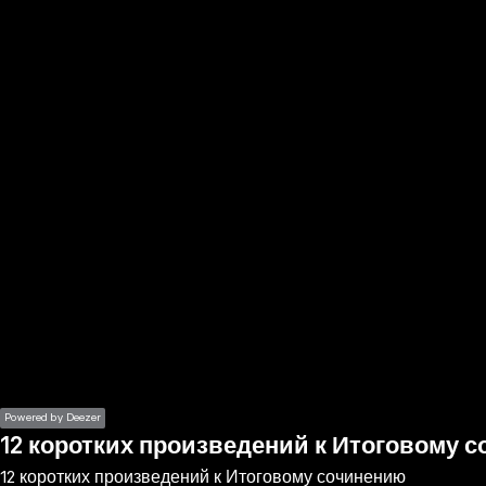
the
h page
 main
nt
the
ibility
ment
Powered by Deezer
12 коротких произведений к Итоговому 
12 коротких произведений к Итоговому сочинению