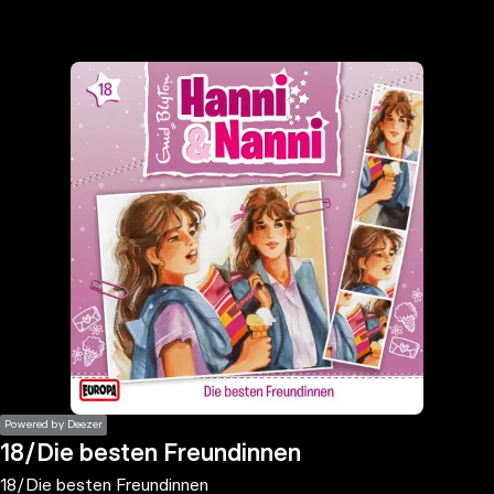
the
h page
 main
nt
the
ibility
ment
Powered by Deezer
18/Die besten Freundinnen
18/Die besten Freundinnen