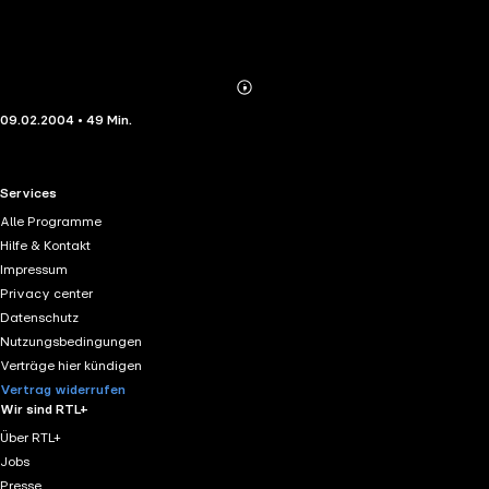
Abonnieren
Mehr
09.02.2004 • 49 Min.
Details
RTL+ useful links.
Services
Alle Programme
Hilfe & Kontakt
Impressum
Privacy center
Datenschutz
Nutzungsbedingungen
Verträge hier kündigen
Vertrag widerrufen
Wir sind RTL+
Über RTL+
Jobs
Presse