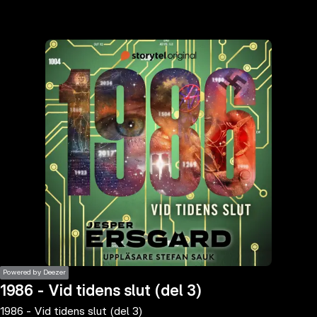
the
h page
 main
nt
the
ibility
ment
Powered by Deezer
1986 - Vid tidens slut (del 3)
1986 - Vid tidens slut (del 3)