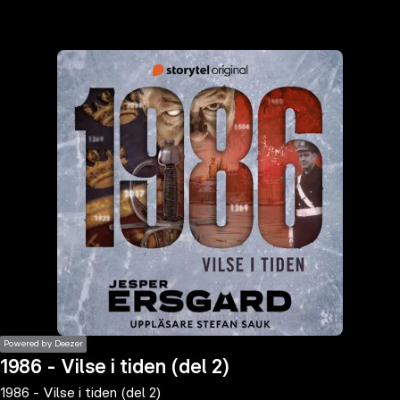
the
h page
 main
nt
the
ibility
ment
Powered by Deezer
1986 - Vilse i tiden (del 2)
1986 - Vilse i tiden (del 2)