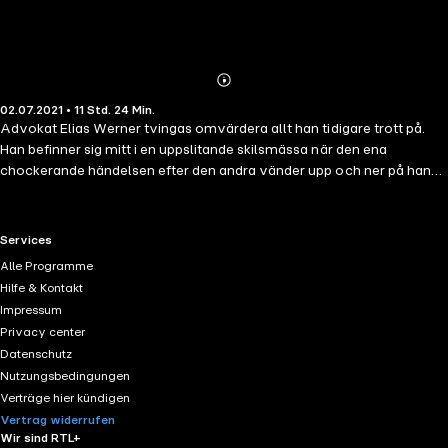
Abonnieren
Mehr
02.07.2021 • 11 Std. 24 Min.
Details
Advokat Elias Werner tvingas omvärdera allt han tidigare trott på.
Han befinner sig mitt i en uppslitande skilsmässa när den ena
chockerande händelsen efter den andra vänder upp och ner på hans
liv. Vad han inte vet är att detta bara är början på ett hisnande äventyr
som kommer att föra honom inte bara framåt i tiden, utan även
bakåt. 1986 är en andlöst spännande thriller av Jesper Ersgård som
RTL+ useful links.
Services
även är en av författarna bakom ljudbokssuccén Svart stjärna. Vilse i
Alle Programme
tiden är andra boken i 1986-trilogin. LYSSNARRECENSIONER *****
Hilfe & Kontakt
Jag saknar ord för att beskriva hur BRA den här är!!! ***** Det här
Impressum
skulle bli en riktigt, riktigt bra tv-serie! ***** Bästa serien jag läst!!!
Privacy center
Datenschutz
Nutzungsbedingungen
Verträge hier kündigen
Vertrag widerrufen
Wir sind RTL+