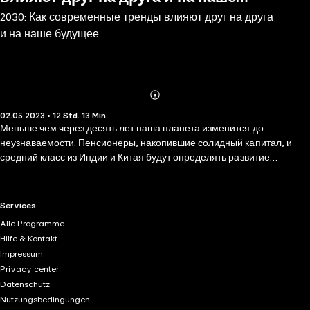
2030: Как современные тренды влияют друг на друга
будущее
и на наше будущее
Abonnieren
Mehr
02.05.2023 • 12 Std. 13 Min.
Details
Меньше чем через десять лет наша планета изменится до
неузнаваемости. Пенсионеры, накопившие солидный капитал, и
средний класс из Индии и Китая будут определять развитие
мирового потребительского рынка, в Африке произойдет
промышленная революция, в списках богатейших людей женщины
обойдут мужчин, на заводах роботов будет больше, чем рабочих, а
RTL+ useful links.
Services
главными проблемами человечества станут изменение климата и
Alle Programme
доступ к чистой воде. Профессор Школы бизнеса Уортона Мауро
Hilfe & Kontakt
Гильен, признанный эксперт в области тенденций мирового рынка,
Impressum
считает, что единственный способ понять глобальные
Privacy center
преобразования — это мыслить нестандартно. Вместо того чтобы
Datenschutz
сосредотачиваться на одной тенденции, например на глобальном
Nutzungsbedingungen
потеплении или усилении нелиберальных режимов, Гильен