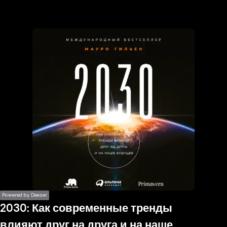
the
h page
 main
nt
the
ibility
ment
Powered by Deezer
2030: Как современные тренды
влияют друг на друга и на наше