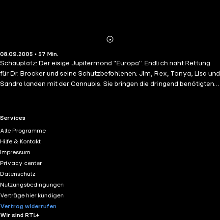
Abonnieren
Mehr
08.09.2005 • 57 Min.
Details
Schauplatz: Der eisige Jupitermond "Europa". Endlich naht Rettung
für Dr. Brocker und seine Schutzbefohlenen: Jim, Rex, Tonya, Lisa und
Sandra landen mit der Cannubis. Sie bringen die dringend benötigten
Lebensmittel mit. Da taucht plötzlich wie aus dem Nichts Uli auf! Doch
die Wiedersehensfreude währt nur kurz: Uli hat nach Gideon Gigas
Tod offenbar ganz eigene Pläne für eine Nutzbarmachung des
RTL+ useful links.
Services
Jupitermondes. Und dabei tritt er völlig anders auf als erwartet ...
Alle Programme
Einfach galaktisch gut! Spannende Abenteuer mit dem
Hilfe & Kontakt
Raketenwissenschaftler Dr. Brocker. Kids lernen hier nicht nur
Impressum
manches über Wissenschaft und Technik, sondern auch über
Privacy center
christliche Werte und das Leben selbst!
Datenschutz
Nutzungsbedingungen
Verträge hier kündigen
Vertrag widerrufen
Wir sind RTL+