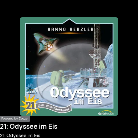
the
h page
 main
nt
the
ibility
ment
Powered by Deezer
21: Odyssee im Eis
21: Odyssee im Eis