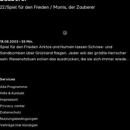
22/Spiel für den Frieden / Morris, der Zauberer
Abonnieren
Mehr
18.08.2003 • 55 Min.
Details
Spiel für den Frieden Arktos und Humsin lassen Schnee- und
Sandbomben über Grünland fliegen. Jeder will der größte Herrscher
sein. Riesenstatuen sollen das ausdrücken, die sie sich immer wieder
gegenseitig zerstören. Happy und Digby planen ein Theaterstück, das
die beiden Möchtegern-Herrscher auf die Schippe nimmt und das dem
Krieg endlich ein Ende machen soll. Kurz nach der Probe werden
RTL+ useful links.
Services
Happy und Digby in Grünland vermisst... Morris, der Zauberer Humsin
Alle Programme
sammelt kostbare Schätze aus aller Welt. Auch auf Tabalugas Krone
Hilfe & Kontakt
ist er scharf. Eine Ratte, die zaubern kann, soll ihm mit einer List die
Impressum
Krone beschaffen. Morris, der Zauberer, schafft es, sich bei Happy und
Privacy center
Tabaluga einzuschmeicheln und die Krone zu stehlen. Seine Zauberei
Datenschutz
im Wüstenpalast fällt dann allerdings doch etwas anders aus, als
Nutzungsbedingungen
Humsin sich das vorstellt...
Verträge hier kündigen