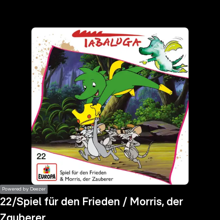
the
h page
 main
nt
the
ibility
ment
Powered by Deezer
22/Spiel für den Frieden / Morris, der
Zauberer