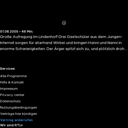
Abonnieren
Mehr
01.08.2005 • 46 Min.
Details
Große Aufregung im Lindenhof! Drei Gastschüler aus dem Jungen-
Internat sorgen für allerhand Wirbel und bringen Hanni und Nanni in
enorme Schwierigkeiten. Der Ärger spitzt sich zu, und plötzlich droht
den Zwillingen sogar der Schulverweis!
RTL+ useful links.
Services
Alle Programme
Hilfe & Kontakt
Impressum
Privacy center
Datenschutz
Nutzungsbedingungen
Verträge hier kündigen
Vertrag widerrufen
Wir sind RTL+