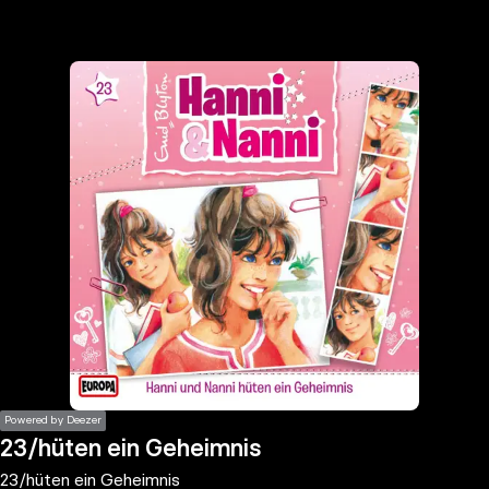
the
h page
 main
nt
the
ibility
ment
Powered by Deezer
23/hüten ein Geheimnis
23/hüten ein Geheimnis