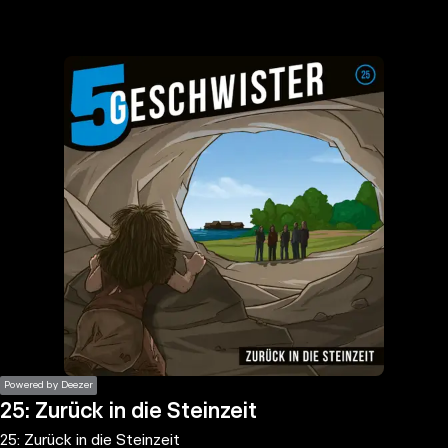
the
h page
 main
nt
the
ibility
ment
Powered by Deezer
25: Zurück in die Steinzeit
25: Zurück in die Steinzeit