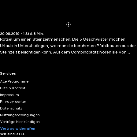
Abonnieren
Mehr
20.08.2019 • 1 Std. 8 Min.
Details
Rätsel um einen Steinzeitmenschen: Die 5 Geschwister machen
Urlaub in Unteruhldingen, wo man die berühmten Pfahlbauten aus der
Steinzeit besichtigen kann. Auf dem Campingplatz hören sie von
einem kürzlich entdeckten spektakulären Fund: die Knochen eines
Steinzeitmenschen. Doch kurz nach deren Auftauchen werden sie
auch schon gestohlen. Klar, dass die 5 Geschwister sofort in einem
RTL+ useful links.
Services
neuen Fall stecken. Während Alexander, Petra, Marianne, Esther und
Alle Programme
Hans-Georg versuchen, den Diebstahl aufzuklären, will sie ein
Hilfe & Kontakt
geheimnisvoller Steinzeitmensch vertreiben. Ein Fall, der den 5
Impressum
Geschwistern nicht nur skurril, sondern auch extrem knifflig
Privacy center
vorkommt.
Datenschutz
Nutzungsbedingungen
Verträge hier kündigen
Vertrag widerrufen
Wir sind RTL+