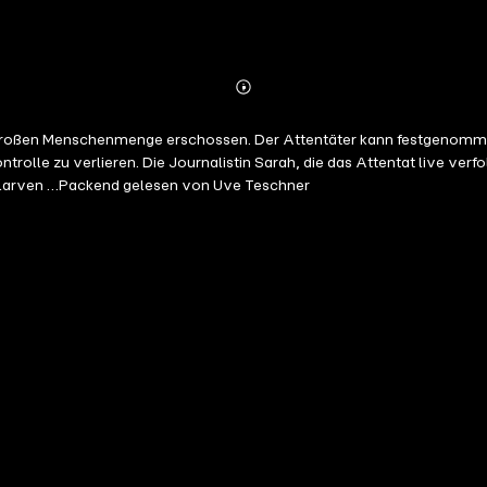
Abonnieren
Mehr
Details
 großen Menschenmenge erschossen. Der Attentäter kann festgenommen w
trolle zu verlieren. Die Journalistin Sarah, die das Attentat live verf
ntlarven …Packend gelesen von Uve Teschner