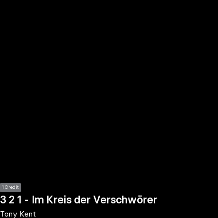
the
h page
 main
nt
the
ibility
ment
1 Credit
3 2 1 - Im Kreis der Verschwörer
Tony Kent