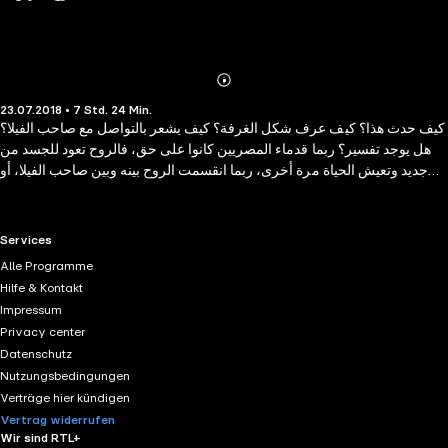
Abonnieren
Mehr
23.07.2018 • 7 Std. 24 Min.
Details
كيف حدث هذا؟ كيف عرف شكل الغرفة؟ كيف يشعر بالتواصل مع صاحب الفيلا؟
هل يوجد تفسير؟ ربما قدماء المصريين كانوا على حق، فالروح تعود للجسد من
جديد وتعيش الحياة مرة أخرى، ربما انقسمت الروح بينه وبين صاحب الفيلا، أو
من الممكن أن تكون مجرد مصادفة كما ذكرت سلمى، لكنه قد ذهب بخياله
لأماكن كثيرة لم يرها من قبل في الحقيقة، ربما هو مجرد خيال، أو أنّه يمتلك قدرة
خارقة لم يكتشفها بعد، فهو يستطيع أن يذهب إلى أي مكان أو يسافر عبر الزمان،
RTL+ useful links.
Services
وكأنه يعيش في ماضيه وحاضره ومستقبله في نفس الوقت، هل يوجد عالم موازِ
Alle Programme
نعيش فيه حياتنا بالعكس، فنبدأ كبارًا وينتهي بنا العمر مع صرخة الولادة؟ أو من
Hilfe & Kontakt
الممكن أن تتكرر الحياة بصورة مختلفة، مرة كإنسان ثم حيوان ثم نبات أو صخرة،
Impressum
ففي كل حياة نأخذ صورة من الكائنات أو الجماد بين الماضي والحاضر أسرارٌ لا
Privacy center
يعرفها غير الزمان...وأحلامه الغريبة !!
Datenschutz
Nutzungsbedingungen
Verträge hier kündigen
Vertrag widerrufen
Wir sind RTL+