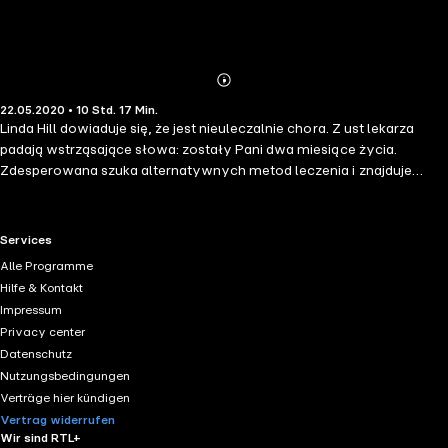
Abonnieren
Mehr
22.05.2020 • 10 Std. 17 Min.
Details
Linda Hill dowiaduje się, że jest nieuleczalnie chora. Z ust lekarza
padają wstrząsające słowa: zostały Pani dwa miesiące życia.
Zdesperowana szuka alternatywnych metod leczenia i znajduje
Fundację Ostatniej Szansy. Nayhija Mara, pracownica fundacji,
obiecuje Lindzie, że zostanie wyleczona... o ile tylko jej mąż dochowa
wierności przez trzydzieści dni. To, co z początku wydawało się
RTL+ useful links.
Services
banalnie proste, zmienia się w niebezpieczną rozgrywkę. Adam Hill
Alle Programme
będzie musiał zmierzyć się z pokusą nie z tej ziemi. Nayhija nie jest
Hilfe & Kontakt
człowiekiem, lecz spragnioną zemsty istotą, a Adam znalazł się w
Impressum
samym sercu misternie uknutej intrygi.
Privacy center
Datenschutz
Nutzungsbedingungen
Verträge hier kündigen
Vertrag widerrufen
Wir sind RTL+