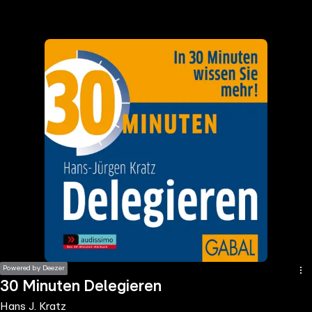
the
h page
 main
nt
the
ibility
ment
Powered by Deezer
30 Minuten Delegieren
Hans J. Kratz