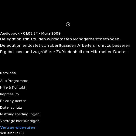
Abonnieren
Mehr
Audiobook • 01:03:54 • März 2009
Details
Delegation zählt zu den wirksamsten Managementmethoden.
Delegation entlastet von überflüssigen Arbeiten, führt zu besseren
Ergebnissen und zu größerer Zufriedenheit der Mitarbeiter. Doch:
Erfolgreiches Delegieren will gelernt sein. Und genau dabei möchte
dieses praxisorientierte Hörbuch Sie unterstützen. • Durch Delegation
die Flut von Aufgaben in den Griff bekommen und wertvolle Zeit
RTL+ useful links.
Services
gewinnen. • Das Know-how der Mitarbeiter nutzen und ihre
Alle Programme
Motivation stärken • Worauf beim Follow-up zu achten ist
Hilfe & Kontakt
Impressum
Privacy center
Datenschutz
Nutzungsbedingungen
Verträge hier kündigen
Vertrag widerrufen
Wir sind RTL+