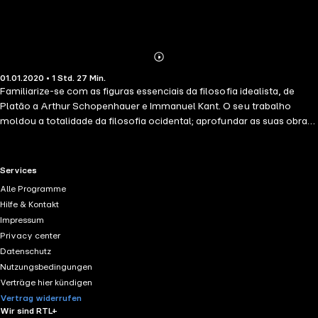
Abonnieren
Mehr
01.01.2020 • 1 Std. 27 Min.
Details
Familiarize-se com as figuras essenciais da filosofia idealista, de
Platão a Arthur Schopenhauer e Immanuel Kant. O seu trabalho
moldou a totalidade da filosofia ocidental; aprofundar as suas obras
e pensamentos com uma selecção das citações essenciais,
introduzindo as suas principais ideias e delineando com clareza a
estrutura do seu trabalho.
RTL+ useful links.
Services
Alle Programme
Hilfe & Kontakt
Impressum
Privacy center
Datenschutz
Nutzungsbedingungen
Verträge hier kündigen
Vertrag widerrufen
Wir sind RTL+