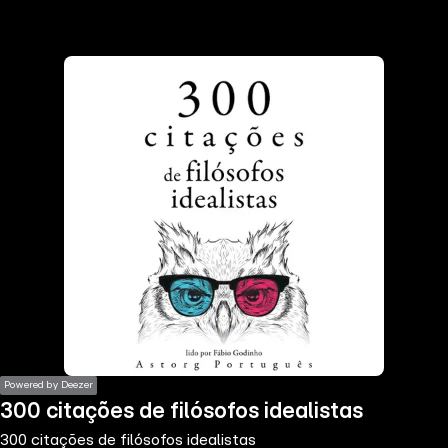
the
h page
 main
nt
the
ibility
ment
Powered by Deezer
300 citações de filósofos idealistas
300 citações de filósofos idealistas