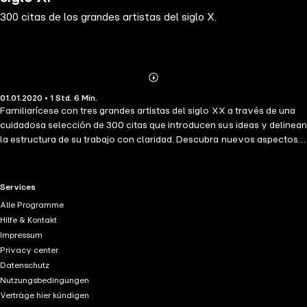
300 citas de los grandes artistas del siglo X.
Abonnieren
Mehr
01.01.2020 • 1 Std. 6 Min.
Details
Familiarícese con tres grandes artistas del siglo XX a través de una
cuidadosa selección de 300 citas que introducen sus ideas y delinean
la estructura de su trabajo con claridad. Descubra nuevos aspectos o
profundice en los pensamientos de Bruce Lee, George Bernard Shaw,
Groucho Marx, para expandir su mente y conocimiento sobre
nuestra cultura.
RTL+ useful links.
Services
Alle Programme
Hilfe & Kontakt
Impressum
Privacy center
Datenschutz
Nutzungsbedingungen
Verträge hier kündigen