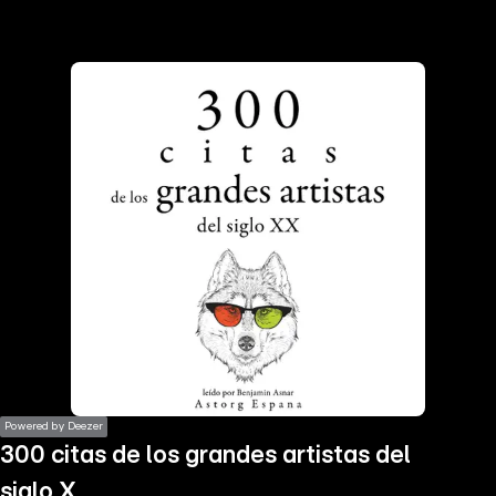
the
h page
 main
nt
the
ibility
ment
Powered by Deezer
300 citas de los grandes artistas del
siglo X.