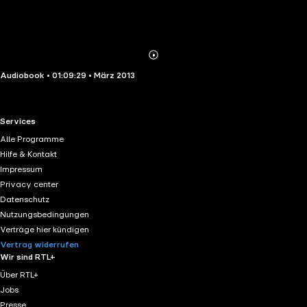
Abonnieren
Mehr
Audiobook • 01:09:29 • März 2013
Details
RTL+ useful links.
Services
Alle Programme
Hilfe & Kontakt
Impressum
Privacy center
Datenschutz
Nutzungsbedingungen
Verträge hier kündigen
Vertrag widerrufen
Wir sind RTL+
Über RTL+
Jobs
Presse