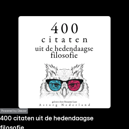
the
h page
 main
nt
the
ibility
ment
Powered by Deezer
400 citaten uit de hedendaagse
filosofie