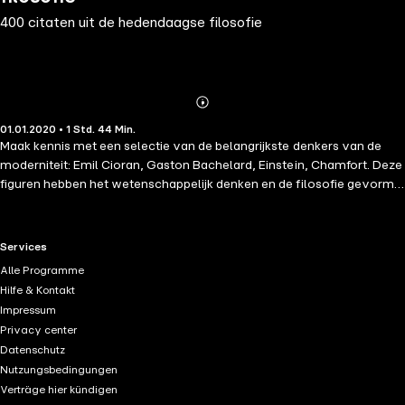
400 citaten uit de hedendaagse filosofie
Abonnieren
Mehr
01.01.2020 • 1 Std. 44 Min.
Details
Maak kennis met een selectie van de belangrijkste denkers van de
moderniteit: Emil Cioran, Gaston Bachelard, Einstein, Chamfort. Deze
figuren hebben het wetenschappelijk denken en de filosofie gevormd;
verdiepen zich in hun werken en gedachten met een selectie van de
essentiële citaten die hun grote ideeën introduceren en de structuur
van hun werk met duidelijkheid afbakenen.
RTL+ useful links.
Services
Alle Programme
Hilfe & Kontakt
Impressum
Privacy center
Datenschutz
Nutzungsbedingungen
Verträge hier kündigen