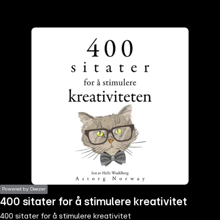
the
h page
 main
nt
the
ibility
ment
Powered by Deezer
400 sitater for å stimulere kreativitet
400 sitater for å stimulere kreativitet