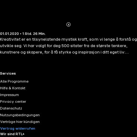
Abonnieren
Mehr
01.01.2020 • 1 Std. 26 Min.
Details
Kreativitet er en tilsynelatende mystisk kraft, som vi lenge å forstå og
utvikle seg. Vi har valgt for deg 500 sitater fra de største tenkere,
kunstnere og skapere, for å få styrke og inspirasjon i ditt eget liv:
Albert Einstein, Leonardo da Vinci, Antoine de Saint Exupéry, Oscar
Wilde, William Shakespeare. Nourish deg med erfaring og refleksjon
av de største forfatterne. Hver og en av dem vil gi deg mat for tanken,
RTL+ useful links.
Services
øker dine kreative krefter og gir deg en ny forståelse av skapelsen fra
Alle Programme
en kunstnerisk og filosofisk synspunkt. Utvikle din forståelse og øke
Hilfe & Kontakt
din kreativitet ved hjelp av de beste hodene noensinne!
Impressum
Privacy center
Datenschutz
Nutzungsbedingungen
Verträge hier kündigen
Vertrag widerrufen
Wir sind RTL+