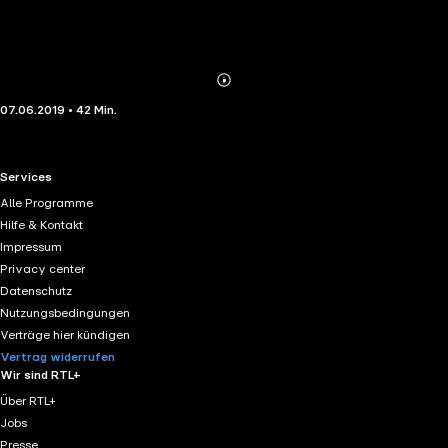
Abonnieren
Mehr
07.06.2019 • 42 Min.
Details
RTL+ useful links.
Services
Alle Programme
Hilfe & Kontakt
Impressum
Privacy center
Datenschutz
Nutzungsbedingungen
Verträge hier kündigen
Vertrag widerrufen
Wir sind RTL+
Über RTL+
Jobs
Presse