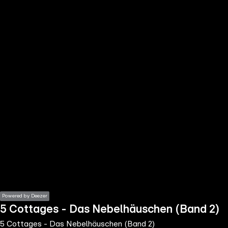
the
h page
 main
nt
the
ibility
ment
Powered by Deezer
5 Cottages - Das Nebelhäuschen (Band 2)
5 Cottages - Das Nebelhäuschen (Band 2)