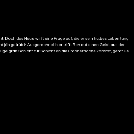
 Doch das Haus wirft eine Frage auf, die er sein halbes Leben lang
 jäh getrübt: Ausgerechnet hier trifft Ben auf einen Geist aus der
 sich seine größte Angst zu erfüllen: Ein Mörder treibt sein Unwesen.
phäre der
ur Bühne für
bindet klassisches Thriller-Tempo mit psychologischer Raffinesse
g und zieht dich tief in die Geheimnisse der Cottages hinein. Bist du