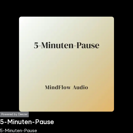
the
h page
 main
nt
the
ibility
ment
Powered by Deezer
5-Minuten-Pause
5-Minuten-Pause