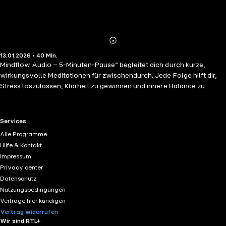
Abonnieren
Mehr
13.01.2026 • 40 Min.
Details
Mindflow Audio – 5-Minuten-Pause“ begleitet dich durch kurze,
wirkungsvolle Meditationen für zwischendurch. Jede Folge hilft dir,
Stress loszulassen, Klarheit zu gewinnen und innere Balance zu
finden – perfekt für Menschen mit wenig Zeit, die dennoch achtsam
leben möchten. Egal ob morgens für mehr Fokus, in der Mittagspause
zum Runterkommen oder abends zum Abschalten – diese Serie
RTL+ useful links.
Services
wurde von Experten für Meditation und Psychologie entwickelt, um
Alle Programme
dich schnell und spürbar in den Zustand tiefer Entspannung zu führen.
Hilfe & Kontakt
Ideal für Einsteiger und Fortgeschrittene. Professionell produziert mit
Impressum
hochwertiger KI-Stimme, beruhigenden Klängen und psychologisch
Privacy center
fundierten Atemtechniken. Dauer: ca. 3–5 Minuten pro Folge Ziel:
Datenschutz
Entspannung, mentale Regeneration, innere Klarheit
Nutzungsbedingungen
Verträge hier kündigen
Vertrag widerrufen
Wir sind RTL+